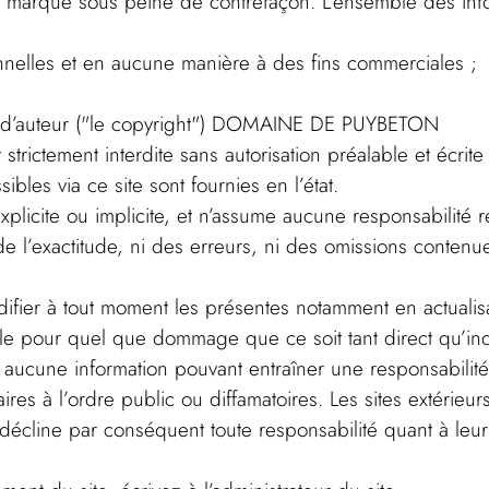
a marque sous peine de contrefaçon. L’ensemble des info
sonnelles et en aucune manière à des fins commerciales ;
its d’auteur ("le copyright") DOMAINE DE PUYBETON
st strictement interdite sans autorisation préalable et
bles via ce site sont fournies en l’état.
e ou implicite, et n’assume aucune responsabilité relati
xactitude, ni des erreurs, ni des omissions contenues su
er à tout moment les présentes notamment en actualisan
ur quel que dommage que ce soit tant direct qu’indire
ite aucune information pouvant entraîner une responsabilit
aires à l’ordre public ou diffamatoires. Les sites extérieu
ne par conséquent toute responsabilité quant à leur con