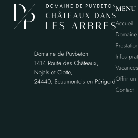
MENU
Accueil
Domaine
Prestatio
Domaine de Puybeton
Infos pra
1414 Route des Châteaux,
Vacances
Nojals et Clotte,
Offrir u
24440, Beaumontois en Périgord
Contact