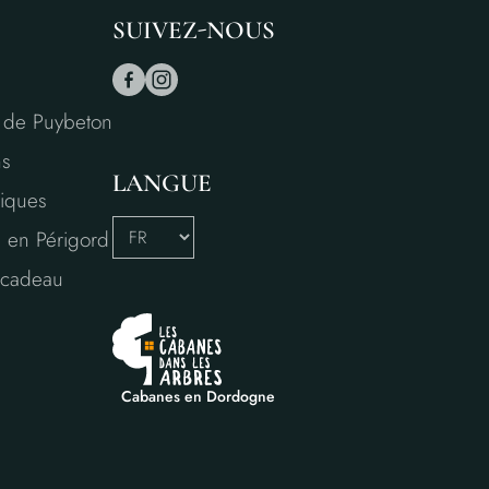
SUIVEZ-NOUS
 de Puybeton
ns
LANGUE
tiques
 en Périgord
n cadeau
Cabanes en Dordogne