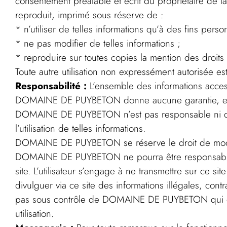
consentement préalable et écrit du propriétaire de l
reproduit, imprimé sous réserve de :
* n’utiliser de telles informations qu’à des fins per
* ne pas modifier de telles informations ;
* reproduire sur toutes copies la mention des dro
Toute autre utilisation non expressément autorisée e
Responsabilité :
L’ensemble des informations accessi
DOMAINE DE PUYBETON donne aucune garantie, explicit
DOMAINE DE PUYBETON n’est pas responsable ni de l’e
l’utilisation de telles informations.
DOMAINE DE PUYBETON se réserve le droit de modifi
DOMAINE DE PUYBETON ne pourra être responsable po
site. L’utilisateur s’engage à ne transmettre sur ce s
divulguer via ce site des informations illégales, contr
pas sous contrôle de DOMAINE DE PUYBETON qui décli
utilisation.